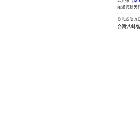
眾共修（
藥
如遇異動另
發佈或修改日期
台灣八蚌智