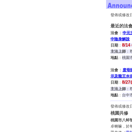
發佈或修改日期
最近的法會
：
法會
中元
中陰身解說
8/14
日期
：
主法上師
：
地點
：
桃園
：
法會
度母
示及龍王水
8/27
日期
：
主法上師
：
地點
：
台中
發佈或修改日期
桃園共修
桃園市八蚌
卓喇嘛，於每