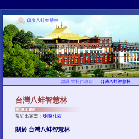
台灣八蚌智慧林
常駐出家眾：
喇嘛札西
關於 台灣八蚌智慧林