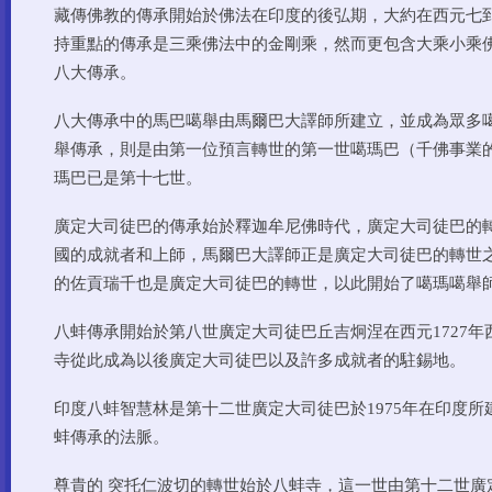
藏傳佛教的傳承開始於佛法在印度的後弘期，大約在西元七
持重點的傳承是三乘佛法中的金剛乘，然而更包含大乘小乘
八大傳承。
八大傳承中的馬巴噶舉由馬爾巴大譯師所建立，並成為眾多
舉傳承，則是由第一位預言轉世的第一世噶瑪巴（千佛事業
瑪巴已是第十七世。
廣定大司徒巴的傳承始於釋迦牟尼佛時代，廣定大司徒巴的
國的成就者和上師，馬爾巴大譯師正是廣定大司徒巴的轉世
的佐貢瑞千也是廣定大司徒巴的轉世，以此開始了噶瑪噶舉
八蚌傳承開始於第八世廣定大司徒巴丘吉炯涅在西元1727
寺從此成為以後廣定大司徒巴以及許多成就者的駐錫地。
印度八蚌智慧林是第十二世廣定大司徒巴於1975年在印度
蚌傳承的法脈。
尊貴的 突托仁波切的轉世始於八蚌寺，這一世由第十二世廣定