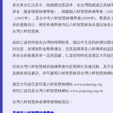
首次來台弘法至今，陸續應信眾請求，在台灣陸續成立高雄市
原名：隆多噶察林佛學會）、桃園縣八蚌智慧林佛學會（20
（2005年），及台中市八蚌智慧林佛學會(2009年)。尊貴
承的虔敬信心，將所有佛學會均以八蚌智慧林為名僅以地名
台灣八蚌智慧林。
由於仁波切停留在台灣的時間較長，能以中文流利的傳法開
到法意，並增加對金剛乘佛法，尤其是噶舉及八蚌傳承的認
承在台的推廣具有一定的貢獻，仁波切同時也是廣定大司徒
目前台灣八蚌智慧林四個佛學會均定期舉行共修活動，及不
及網友就近參訪。亦可參閱八蚌智慧林與台灣八蚌智慧林網
廣定大司徒巴及印度八蚌智慧林網站 www.palpung.org
突托仁波切及台灣八蚌智慧林網站 www.palpung.org.tw
台灣八蚌智慧林各佛學會聯
絡資訊：