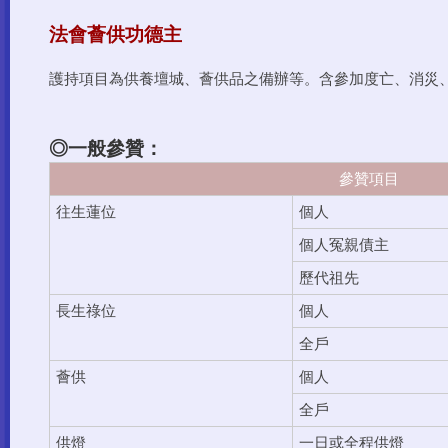
法會薈供功德主
護持項目為供養壇城、薈供品之備辦等。含參加度亡、消災
◎一般參贊：
參贊項目
往生蓮位
個人
個人冤親債主
歷代祖先
個人
長生祿位
全戶
個人
薈供
全戶
供燈
一日或全程供燈