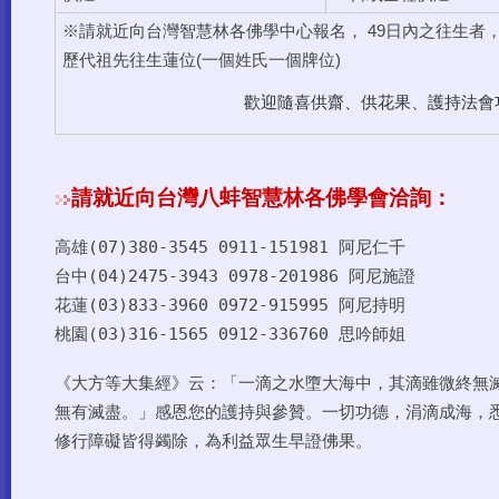
※請就近向台灣智慧林各佛學中心報名， 49日內之往生者
歷代祖先往生蓮位(一個姓氏一個牌位)
歡迎隨喜供齋、供花果、護持法會
請就近向台灣八蚌智慧林各佛學會洽詢：
(07)380-3545 0911-151981
阿尼仁千
高雄
台中
(04)2475-3943 0978-201986
阿尼施證
花蓮(03)833-3960 0972-915995
阿尼持明
(03)316-1565 0912-336760
思吟師姐
桃園
《大方等大集經》云：「一滴之水墮大海中，其滴雖微終無
無有滅盡。」感恩您的護持與參贊。一切功德，涓滴成海，
修行障礙皆得蠲除，為利益眾生早證佛果。