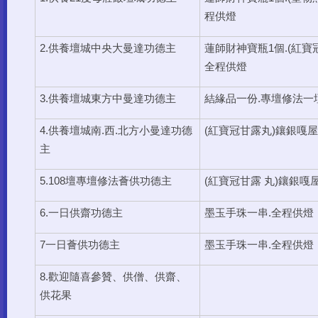
程供燈
2.供養壇城中央大曼達功德主
蓮師財神寶瓶1個.(紅寶
全程供燈
3.供養壇城東方中曼達功德主
結緣品一份.專壇修法一
4.供養壇城南.西.北方小曼達功德
(紅寶冠甘露丸)鑲銀嘎屋
主
5.108壇專壇修法薈供功德主
(紅寶冠甘露 丸)鑲銀嘎
6.一日供齋功德主
墨玉手珠一串.全程供燈
7一日薈供功德主
墨玉手珠一串.全程供燈
8.歡迎隨喜參贊、供僧、供齋、
供花果