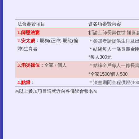
法會參贊項目
含各項參贊內容
師恩法宴
祈請上師長壽住世
隨喜
1.
＊參加者請提供生肖及
2.
安太歲
：
屬狗
(
正沖
).
屬龍
(
偏
＊結緣每人一條長壽金
沖
)
生肖者
每人
元
*
300
＊結緣全戶每人一條長
3.
消災祿位
：
全家
/
個人
全家
個人
*
1500/
500
點燈
：
＊法會期間全程供燈
4.
(30
以上參加項目請就近向各佛學會報名
※
※