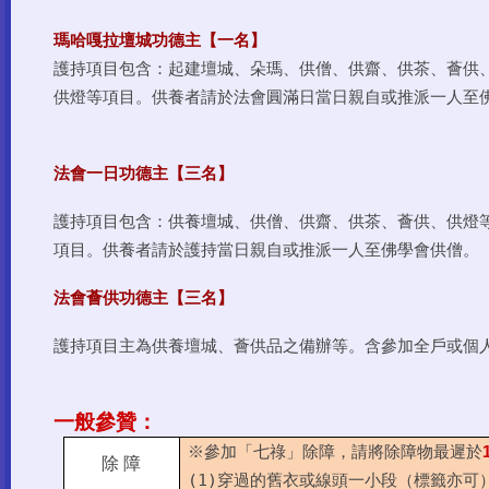
瑪哈嘎拉壇城功德主【一名】
護持項目包含：起建壇城、朵瑪、供僧、供齋、供茶、薈供
供燈等項目。供養者請於法會圓滿日當日親自或推派一人至
法會一日功德主【三名】
護持項目包含：供養壇城、供僧、供齋、供茶、薈供、供燈
項目。供養者請於護持當日親自或推派一人至佛學會供僧。
法會薈供功德主【三名】
護持項目主為供養壇城、薈供品之備辦等。含參加全戶或個
一般參贊：
※參加「七祿」除障，請將除障物最遲於
除 障
(1)
穿過的舊衣或線頭一小段（標籤亦可