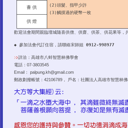
(2)
頭髮、指甲少許
薈 供
(3)
觸摸過的硬幣一枚
供 燈
歡迎法會期間親臨壇城隨喜供僧、供齋、供茶、供花果等，
◆ 參加法會代訂住宿，請聯絡宋師姐
0912-998977
詳洽：高雄市八蚌智慧林佛學會
電話：07-3803545
Email： palpung.kh@gmail.com
郵政劃撥帳號：42106789， 戶名：社團法人高雄市智慧林