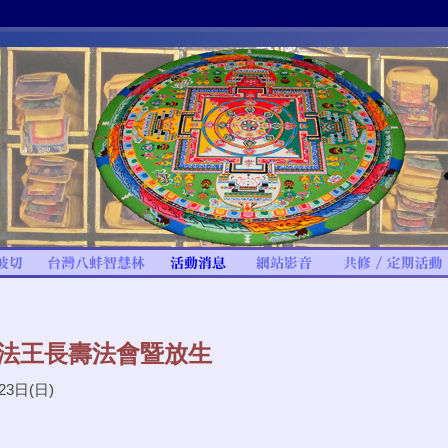
寶法王長壽法會暨放生
23日(日)