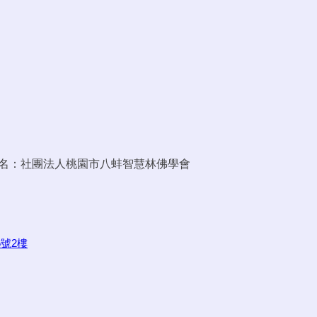
， 戶名：社團法人桃園市八蚌智慧林佛學會
號2樓