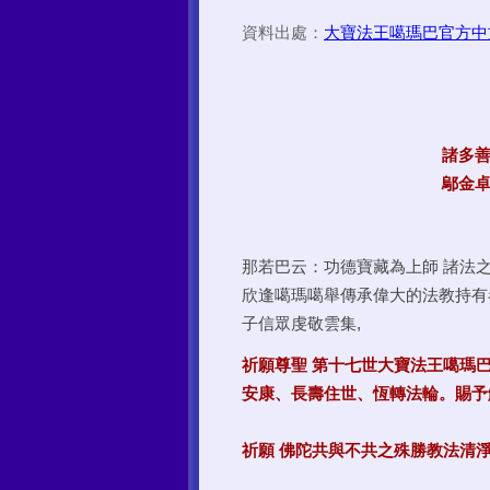
諸多善
鄔金卓
那若巴云：功德寶藏為上師 諸法
欣逢噶瑪噶舉傳承偉大的法教持有
子信眾虔敬雲集,
祈願尊聖 第十七世大寶法王噶瑪
安康、長壽住世、恆轉法輪。賜予
祈願 佛陀共與不共之殊勝教法清