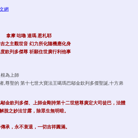
拿摩 咕嚕 達瑪 惹札耶
吉之主觀世音 幻力所化隨機應化身
度欽列多傑尊 祈願住世廣行利他事
之根為上師
者,尊聖的 第十七世大寶法王噶瑪巴鄔金欽列多傑聖誕,十方弟
巴鄔金欽列多傑、上師金剛持第十二世慈尊廣定大司徒巴，法體
解脫之妙法甘露，除眾生無明暗。
淨傳承，永不衰退，一切吉祥圓滿。