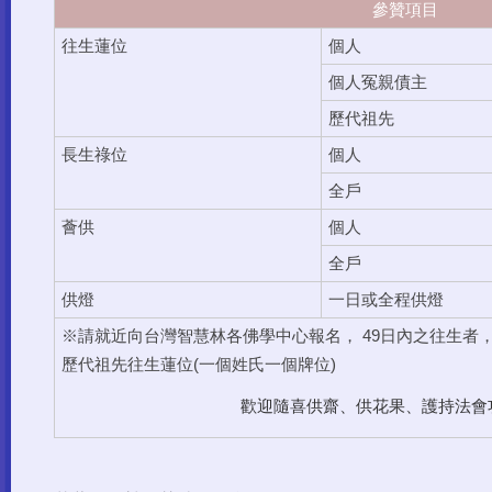
參贊項目
往生蓮位
個人
個人冤親債主
歷代祖先
個人
長生祿位
全戶
個人
薈供
全戶
供燈
一日或全程供燈
※請就近向台灣智慧林各佛學中心報名， 49日內之往生者
歷代祖先往生蓮位(一個姓氏一個牌位)
歡迎隨喜供齋、供花果、護持法會