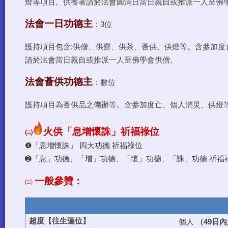
燈等項目。供養者請於法會圓滿日當日親自或推派一人至佛
法會一日功德主
：3位
護持項目包含:供僧、供齋、供茶、薈供、供燈等。含參加度
請於法會當日親自或推派一人至佛學會供僧。
法會薈供功德主
：數位
護持項目為薈供品之備辦等。含參加度亡、個人消災、供燈
火供「
息增懷誅」祈福祿位
㈡
❶「息增懷誅」 四大功德 祈福祿位
➋「息」功德、
「
增」功德、
「
懷」功德、
「
誅」功德
祈福
一般參贊：
㈢
日內
超度【往生蓮位】
個人
（49