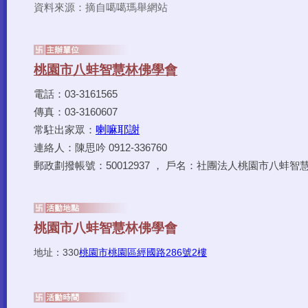
資料來源：摘自噶噶瑪舉網站
電話：03-3161565
傳真：03-3160607
喇嘛耶謝
常駐出家眾：
連絡人：陳思吟 0912-336760
郵政劃撥帳號：50012937 ， 戶名：社團法人桃園市八蚌智
330
桃園市桃園區經國路286號2樓
地址：