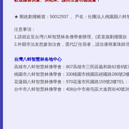
★ 郵政劃撥帳號：50012937 ， 戶名：社團法人桃園縣八
注意事項：
1.請就近至台灣八蚌智慧林各佛學會辦理。(若直接劃撥匯款
2.外縣市法友想參加法會，需代訂住宿者，請洽康簡素珠師兄0912
台灣八蚌智慧林各地中心
高雄市八蚌智慧林佛學會：807高雄市三民區義和路62巷6號3樓TE
桃園市八蚌智慧林佛學會：330桃園市桃園區經國路286號2樓TEL
花蓮縣八蚌智慧林佛學會：970花蓮市民國路159號2樓TEL：03-
台中市八蚌智慧林佛學會：408台中市南屯區大進西街40號2樓TEL