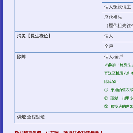
個人冤親債主
歷代祖先
（
歷代祖先往
消災【長生祿位】
個人
全戶
除障
個人/
全戶
※參加「施身法」
寄送至桃園八蚌
除障物:
① 穿過的舊衣
② 頭髮、指甲
③ 觸摸過的硬
供燈
全程點燈
歡迎隨喜供齋、供花果、護持法會功德無量！