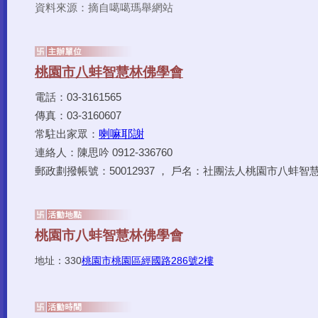
資料來源：摘自噶噶瑪舉網站
電話：03-3161565
傳真：03-3160607
喇嘛耶謝
常駐出家眾：
連絡人：陳思吟 0912-336760
郵政劃撥帳號：50012937 ， 戶名：社團法人桃園市八蚌智
330
桃園市桃園區經國路286號2樓
地址：