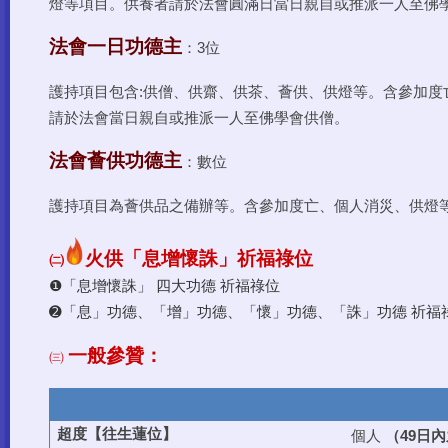
燈等項目。供養者請於法會圓滿日當日親自或推派一人至佛
法會一日功德主
：3位
護持項目包含:供僧、供齋、供茶、薈供、供燈等。含參加度
請於法會當日親自或推派一人至佛學會供僧。
法會薈供功德主
：數位
護持項目為薈供品之備辦等。含參加度亡、個人消災、供燈
火供「
息增懷誅」祈福祿位
㈡
❶「息增懷誅」 四大功德 祈福祿位
➋「息」功德、
「
增」功德、
「
懷」功德、
「
誅」功德
祈福
一般參贊：
㈢
日內
超度【往生蓮位】
個人
（49