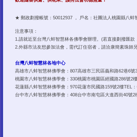
★ 郵政劃撥帳號：50012937 ， 戶名：社團法人桃園縣八
注意事項：
1.請就近至台灣八蚌智慧林各佛學會辦理。(若直接劃撥匯款
2.外縣市法友想參加法會，需代訂住宿者，請洽康簡素珠師兄0912
台灣八蚌智慧林各地中心
高雄市八蚌智慧林佛學會：807高雄市三民區義和路62巷6號3樓TE
桃園市八蚌智慧林佛學會：330桃園市桃園區經國路286號2樓TEL
花蓮縣八蚌智慧林佛學會：970花蓮市民國路159號2樓TEL：03-
台中市八蚌智慧林佛學會：408台中市南屯區大進西街40號2樓TEL