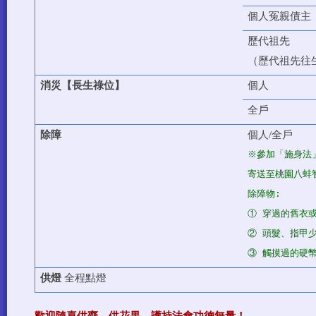
個人冤親債主
歷代祖先
（
歷代祖先往
消災【長生祿位】
個人
全戶
除障
個人/
全戶
※參加「施身法」
寄送至桃園八蚌
除障物:
① 穿過的舊衣
② 頭髮、指甲
③ 觸摸過的硬
供燈
全程點燈
歡迎隨喜供齋、供花果、護持法會功德無量！