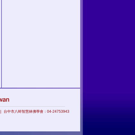
|
台中市八蚌智慧林佛學會：04-24753943