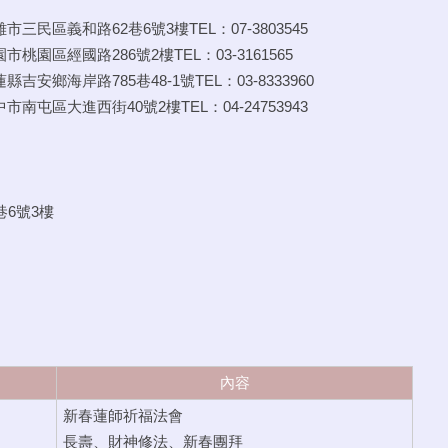
內容
新春蓮師祈福法會
長壽、財神修法、新春團拜