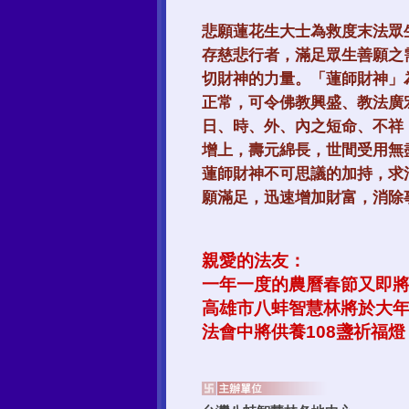
悲願蓮花生大士為救度末法眾
存慈悲行者，滿足眾生善願之
切財神的力量。「蓮師財神」
正常，可令佛教興盛、教法廣
日、時、外、內之短命、不祥
增上，壽元綿長，世間受用無
蓮師財神不可思議的加持，求
願滿足，迅速增加財富，消除
親愛的法友：
一年一度的農曆春節又即
高雄市八蚌智慧林將於大
法會中將供養108盞祈福