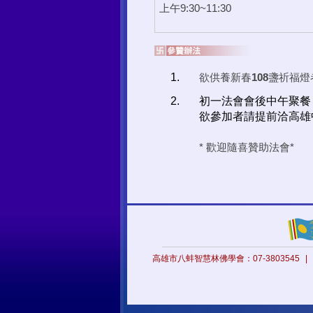
上午9:30~11:30
欲供養新春
108
盞祈福燈
初一法會會後中午聚餐
欲參加者請提前洽高雄
* 歡迎隨喜贊助法會*
高雄市八蚌智慧林佛學會：07-3803545
|