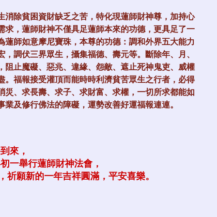
生消除貧困資財缺乏之苦，特化現蓮師財神尊，加持心
需求，蓮師財神不僅具足蓮師本來的功德，更具足了一
為蓮師如意摩尼寶珠，本尊的功德：調和外界五大能力
宏，調伏三界眾生，攝集福德、壽元等。斷除年、月、
，阻止魔礙、惡兆、違緣、怨敵、遮止死神鬼吏、威權
盡。福報接受灌頂而能時時利濟貧苦眾生之行者，必得
消災、求長壽、求子、求財富、求權，一切所求都能如
事業及修行佛法的障礙，運勢改善好運福報連連。
將到來，
年初一舉行蓮師財神法會，
燈，祈願新的一年吉祥圓滿，平安喜樂。