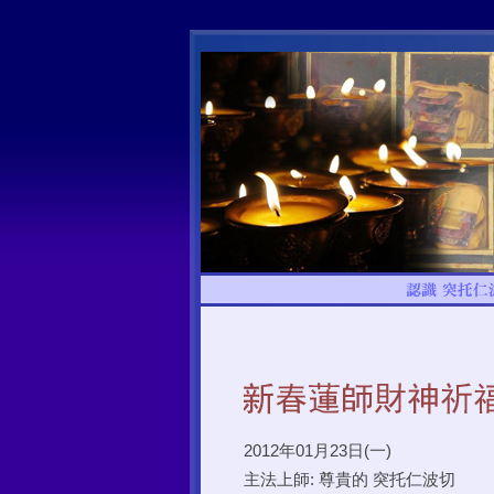
2012年01月23日(一)
主法上師: 尊貴的 突托仁波切