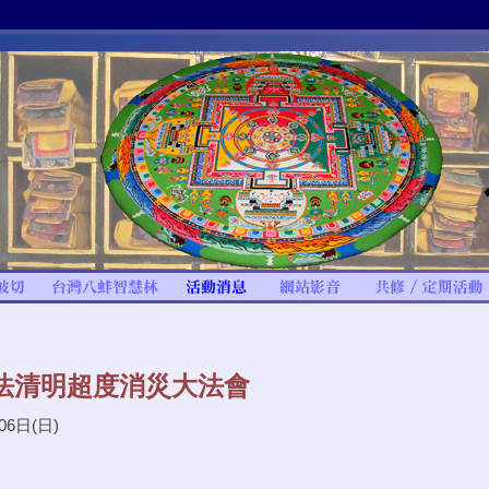
法清明超度消災大法會
06日(日)