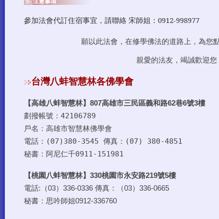
參加法會代訂住宿事宜，請聯絡 宋師姐：0912-998977
願以此法會，在修學佛法的道路上，為您
親愛的法友，竭誠歡迎您
台灣八蚌智慧林各佛學會
【高雄八蚌智慧林】
807高雄市三民區義和路62巷6號3樓
劃撥帳號：42106789
戶名：高雄市智慧林佛學會
電話：(07)380-3545 傳真：(07) 380-4851
秘書：阿尼仁千0911-151981
【
八蚌
桃園
智慧林】330桃園市永安路219號5樓
電話:（03）336-0336
傳真：（03）336-0665
秘書：思吟師姐0912-336760