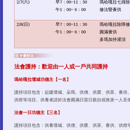
2/7(
六
)
早
7
：
00~11
：
30
瑪哈嘎拉七祿
午
1
：
00~ 6
：
00
修法暨薈供
2/8(
日
)
早
7
：
00~11
：
30
瑪哈嘎拉除障
午
1
：
00~ 6
：
00
圓滿薈供
多瑪加持灌頂
法會護持：歡迎由一人或一戶共同護持
瑪哈嘎拉壇城功德主【一名】
護持項目包含：起建壇城、朵瑪、供僧、供齋、供茶、薈供
供燈等項目。供養者請於法會圓滿日當日親自或推派一人至
法會一日功德主【三名】
護持項目包含：供養壇城、供僧、供齋、供茶、薈供、供燈