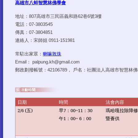
常駐出家眾：
喇嘛敦珠
Email： palpung.kh@gmail.com
郵政劃撥帳號：42106789， 戶名：社團法人高雄市智慧林
日期
時間
法會內容
2/6 (
五
)
早
7
：
00~11
：
30
瑪哈嘎拉除障
午
1
：
00~ 6
：
00
暨薈供