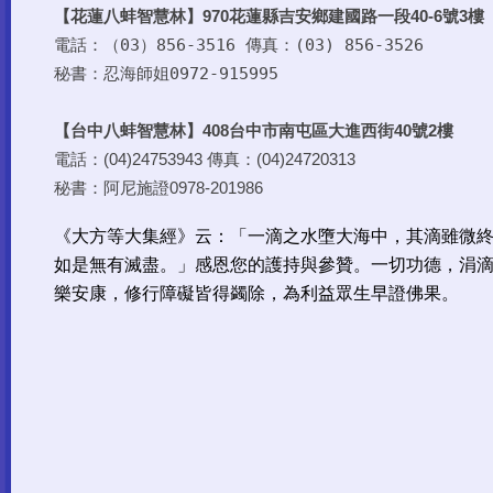
【
八蚌
花蓮
智慧林】970花蓮縣吉安鄉建國路一段40-6號3樓
電話：（03）856-3516 傳真：(03) 856-3526
秘書：忍海師姐0972-915995
【
八蚌
台中
智慧林】408台中市南屯區大進西街40號2樓
電話：(04)24753943 傳真：(04)24720313
秘書：阿尼施證0978-201986
《大方等大集經》云：「一滴之水墮大海中，其滴雖微
如是無有滅盡。」感恩您的護持與參贊。一切功德，涓
樂安康，修行障礙皆得蠲除，為利益眾生早證佛果。