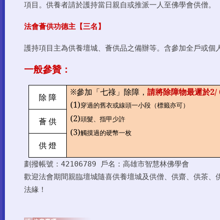
項目。供養者請於護持當日親自或推派一人至佛學會供僧。
法會薈供功德主【三名】
護持項目主為供養壇城、薈供品之備辦等。含參加全戶或個
一般參贊：
※參加「七祿」除障，
請將除障物最遲於
2/ 
除 障
(1)
穿過的舊衣或線頭一小段（標籤亦可）
(2)
頭髮、指甲少許
薈 供
(3)
觸摸過的硬幣一枚
供 燈
劃撥帳號：
42106789 戶名：高雄市智慧林佛學會
歡迎法會期間親臨壇城隨喜供養壇城及供僧、供齋、供茶、
法緣！