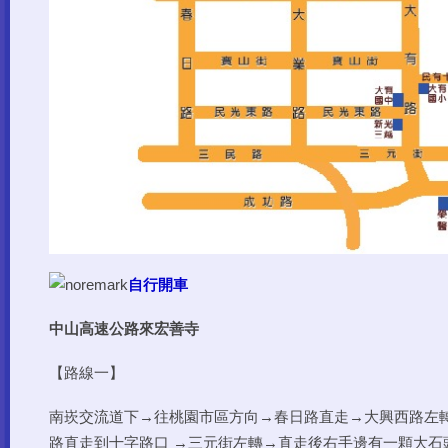
自行開車
中山高速公路來宏善寺
【路線一】
南崁交流道下→往桃園市區方向→春日路直走→大興西路左轉
路直走到十字路口 →三元街左轉→直走後右手邊有一顆大石頭