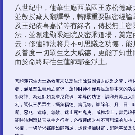
悲願蓮花生大士為救度末法眾生消除貧困資財缺乏之苦，特
者，滿足眾生善願之需求，蓮師財神不僅具足蓮師本來的功
師財神」為蓮師如意摩尼寶珠，本尊的功德：調和外界五大
宏，調伏三界眾生，攝集福德、壽元等。斷除年、月、日、
礙、惡兆、違緣、怨敵、遮止死神鬼吏、威權增上，壽元綿
能時時利濟貧苦眾生之行者，必得蓮師財神不可思議的加持
求權，一切所求都能如願滿足，迅速增加財富，消除事業及