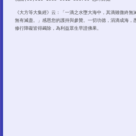
《大方等大集經》云：「一滴之水墮大海中，其滴雖微終無
無有滅盡。」感恩您的護持與參贊。一切功德，涓滴成海，
修行障礙皆得蠲除，為利益眾生早證佛果。