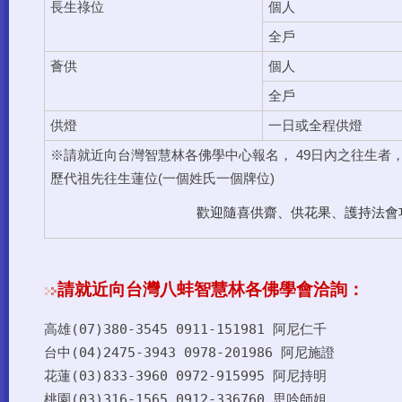
個人
長生祿位
全戶
個人
薈供
全戶
供燈
一日或全程供燈
※請就近向台灣智慧林各佛學中心報名， 49日內之往生者
歷代祖先往生蓮位(一個姓氏一個牌位)
歡迎隨喜供齋、供花果、護持法會
請就近向台灣八蚌智慧林各佛學會洽詢：
(07)380-3545 0911-151981
阿尼仁千
高雄
台中
(04)2475-3943 0978-201986
阿尼施證
花蓮(03)833-3960 0972-915995
阿尼持明
(03)316-1565 0912-336760
思吟師姐
桃園