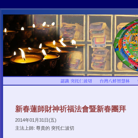
新春蓮師財神祈福法會暨新春團拜
2014年01月31日(五)
主法上師: 尊貴的 突托仁波切