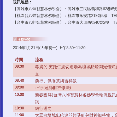
視訊地點：
【高雄市八蚌智慧林佛學會】：高雄市三民區義和路62巷6號3樓 TE
【桃園縣八蚌智慧林佛學會】：桃園市永安路219號5樓 TEL: 03
【台中市八蚌智慧林佛學會】：台中市大進西街40號2樓 TEL: 0
2014年1月31日(大年初一) 上午8:30~11:30
時間
流程
尊貴的
突托仁波切進場為壇城點燈開光儀式
08:30
文
前行、供養茶與吉祥飯
08:40
正行
蓮師財神修法
09:00
(
)
新春團拜(
台灣八蚌智慧林各佛學會輪流視訊
10:00
詞
結行迴向
10:30
大眾向壇城獻哈達並領受紅包
財神加持物
，
11:00