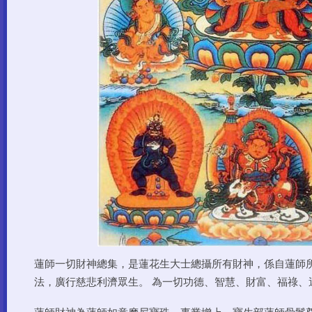
蓮師一切財神總集，是蓮花生大士總攝所有財神，係自蓮師
法，廣行慈悲利濟眾生。 為一切功德、智慧、財富、福祿、