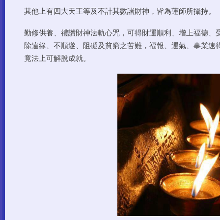
其他上有四大天王等及不計其數諸財神，皆為蓮師所攝持。
勤修供養、禮讚財神法軌心咒，可得財運順利、增上福德、
除違緣、不順遂、阻礙及貧窮之苦難，福報、運氣、事業速
竟法上可解脫成就。