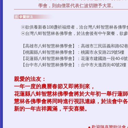
學會，則由僧眾代表仁波切贈予大眾。
☉欲供養新春108盞祈福燈者，洽台灣八蚌智慧林各佛學
☉台灣八蚌智慧林各佛學會，於法會後有中午聚餐，欲參
【高雄市八蚌智慧林佛學會】：高雄市三民區義和路62巷6號3樓 
【桃園縣八蚌智慧林佛學會】：桃園市永安路219號5樓 TEL: 
【花蓮縣八蚌智慧林佛學會】：花蓮市建國路一段40-6號3樓 TE
【台中市八蚌智慧林佛學會】：台中市大進西街40號2樓 TEL:
親愛的法友：
一年一度的農曆春節又即將到來，
花蓮縣八蚌智慧林佛學會將於大年初一舉行蓮師
慧林各佛學會將同時進行視訊連線，於法會中各
新的一年吉祥圓滿，平安喜樂。
● 歡迎隨喜贊助法會 