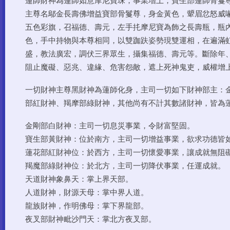
蓮師財神為蓮師如意摩尼寶珠，事業增上，寶生部蓮師骨鬘
主尊名鄔金長壽佛增益寶部骨鬘尊，身金黃色，顰眉忿怒威
五色彩旗，召福德、壽元，左手扥摩尼寶為飾之長壽瓶，瓶內
色，手中持物與本尊相同，以雙跏趺姿勢現雙運相，在遍滿
盛，教法廣宏，調伏三界眾生，攝集福德、壽元等。斷除年
阻止魔礙、惡兆、違緣、危害怨敵，遮上死神鬼吏，威權增
一切財神主尊黑財神為蓮師化身，主司一切如下財神部主：
部紅財神、羯摩部綠財神，其他尚有不計其數諸財神，皆為
金剛部白財神：主司一切息災事業，令財富堅固。
寶生部黃財神：位於南方，主司一切增益事業，欲求功德皆
蓮花部紅財神位：於西方，主司一切懷愛事業，讓成就無阻
羯魔部綠財神位：於北方，主司一切降伏事業，任運成就。
天道財神象鼻天：掌上界天部。
人道財神，財源天母：掌中界人道。
龍族財神，作明佛母：掌下界龍部。
夜叉部財神毗沙門天：掌北方夜叉部。