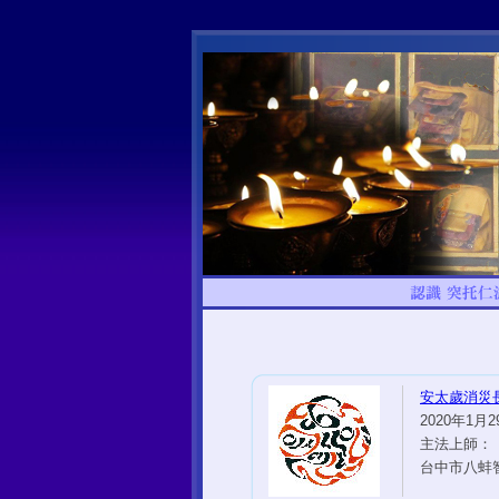
安太歲消災
2020年1月29
主法上師：
台中市八蚌