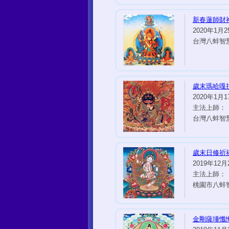
新春蓮師財
2020年1月2
台灣八蚌智
歲末瑪哈嘎
2020年1月17
主法上師：
台灣八蚌智
歲末日修祈
2019年12月2
主法上師：
桃園市八蚌
金剛薩埵懺