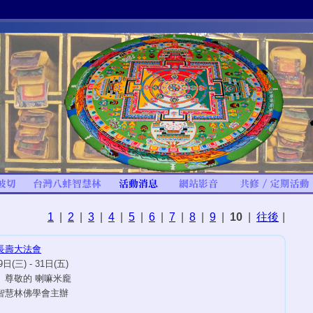
1
|
2
|
3
|
4
|
5
|
6
|
7
|
8
|
9
|
10
|
往後
|
長壽大法會
日(三) - 31日(五)
 尊敬的 喇嘛米龐
智慧林佛學會主辦