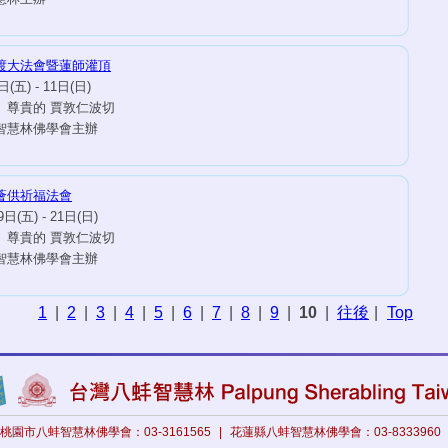
渡大法會暨蓮師灌頂
(五) - 11日(日)
 尊貴的 賈敦仁波切
智慧林佛學會主辦
薈供祈福法會
日(五) - 21日(日)
 尊貴的 賈敦仁波切
智慧林佛學會主辦
1
|
2
|
3
|
4
|
5
|
6
|
7
|
8
|
9
|
10
|
往後
|
Top
桃園市八蚌智慧林佛學會：03-3161565
|
花蓮縣八蚌智慧林佛學會：03-8333960