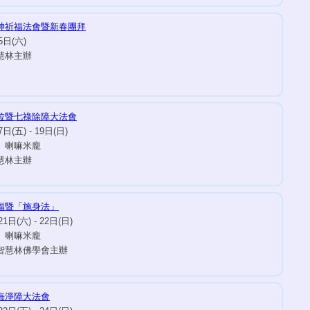
神祈福法會暨新春團拜
5日(六)
慧林主辦
拉暨七祿除障大法會
日(五) - 19日(日)
 喇嘛米龐
慧林主辦
福暨「施身法」
1日(六) - 22日(日)
 喇嘛米龐
智慧林佛學會主辦
悔淨障大法會