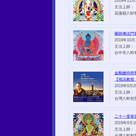
2019年11月2
主法上師：
花蓮縣八蚌
藥師佛法門
2019年10月1
主法上師：
台中市八蚌
金剛總持慈
【視訊教授
2019年9月28
主法上師：
台灣八蚌智
二十一度母
2019年9月16
主法上師：
台灣八蚌智