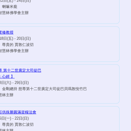
2日(五) - 24日(日)
 喇嘛米龐
智慧林佛學會主辦
實修教授
8日(五) - 20日(日)
 尊貴的 賈敦仁波切
智慧林佛學會主辦
尊 第十二世廣定大司徒巴
：心經 】
日(六) - 29日(日)
 金剛總持 慈尊第十二世廣定大司徒巴貝瑪敦悅竹巴
慧林主辦
百供殊勝圓滿資糧法會
日(一) - 22日(日)
 尊貴的 賈敦仁波切
慧林主辦