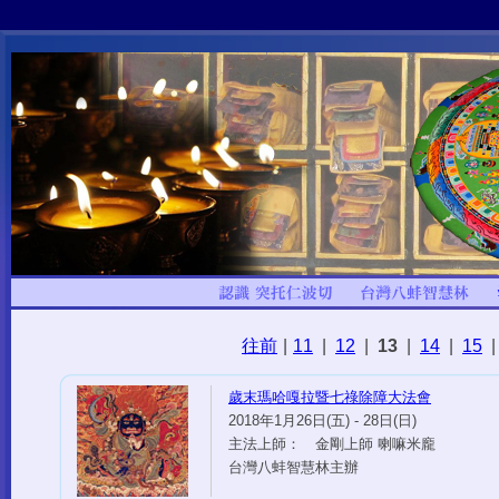
往前
|
11
|
12
|
13
|
14
|
15
|
歲末瑪哈嘎拉暨七祿除障大法會
2018年1月26日(五) - 28日(日)
主法上師： 金剛上師 喇嘛米龐
台灣八蚌智慧林主辦