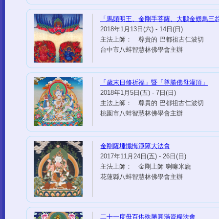
「馬頭明王、金剛手菩薩、大鵬金翅鳥三
2018年1月13日(六) - 14日(日)
主法上師： 尊貴的 巴都祖古仁波切
台中市八蚌智慧林佛學會主辦
「歲末日修祈福」暨「尊勝佛母灌頂」
2018年1月5日(五) - 7日(日)
主法上師： 尊貴的 巴都祖古仁波切
桃園市八蚌智慧林佛學會主辦
金剛薩埵懺悔淨障大法會
2017年11月24日(五) - 26日(日)
主法上師： 金剛上師 喇嘛米龐
花蓮縣八蚌智慧林佛學會主辦
二十一度母百供殊勝圓滿資糧法會