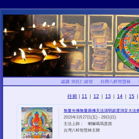
往前
|
11
|
12
|
13
|
14
|
15
|
無量光佛無量壽佛天法清明超度消災大法
2015年3月27日(五) - 29日(日)
主法上師： 喇嘛噶瑪賁措
台灣八蚌智慧林主辦