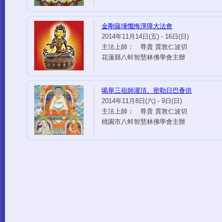
金剛薩埵懺悔淨障大法會
2014年11月14日(五) - 16日(日)
主法上師： 尊貴 賈敦仁波切
花蓮縣八蚌智慧林佛學會主辦
噶舉三祖師灌頂、密勒日巴薈供
2014年11月8日(六) - 9日(日)
主法上師： 尊貴 賈敦仁波切
桃園市八蚌智慧林佛學會主辦